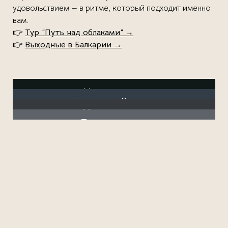
удовольствием — в ритме, который подходит именно
вам.
👉
Тур “Путь над облаками”
→
👉
Выходные в Балкарии
→
Черекское
Безенгийское
Чегемское
Ущелье
Баксанское
Ущелье
Ущелье
Ущелье