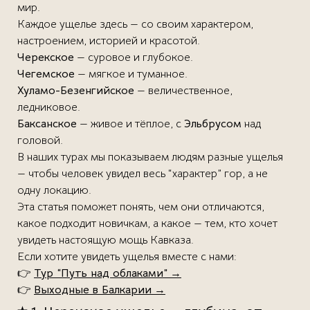
мир.
Каждое ущелье здесь — со своим характером,
настроением, историей и красотой.
Черекское
— суровое и глубокое.
Чегемское
— мягкое и туманное.
Хуламо-Безенгийское
— величественное,
ледниковое.
Баксанское
— живое и тёплое, с
Эльбрусом
над
головой.
В наших турах мы показываем людям разные ущелья
— чтобы человек увидел весь “характер” гор, а не
одну локацию.
Эта статья поможет понять, чем они отличаются,
какое подходит новичкам, а какое — тем, кто хочет
увидеть настоящую мощь Кавказа.
Если хотите увидеть ущелья вместе с нами:
👉
Тур “Путь над облаками”
→
👉
Выходные в Балкарии
→