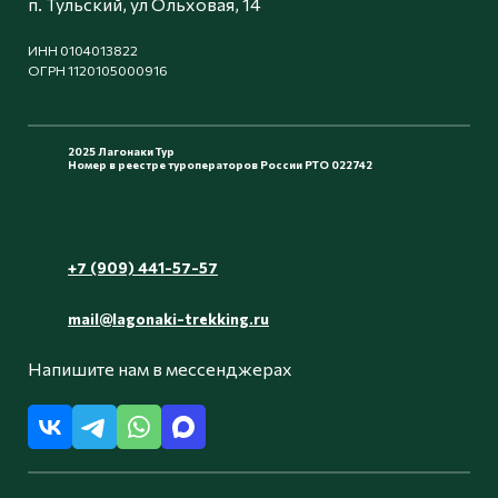
п. Тульский, ул Ольховая, 14
ИНН 0104013822
ОГРН 1120105000916
2025 Лагонаки Тур
Номер в реестре туроператоров России РТО 022742
+7 (909) 441-57-57
mail@lagonaki-trekking.ru
Напишите нам в мессенджерах